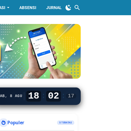
ASI
ABSENSI
JURNAL
18
02
:
:
18
AB, 8 AGU
Populer
5 TERATAS