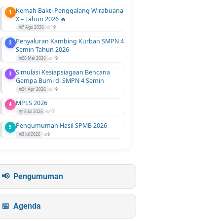
Kemah Bakti Penggalang Wirabuana
1
X – Tahun 2026 🔥
7 Agu 2026
19
Penyaluran Kambing Kurban SMPN 4
2
Semin Tahun 2026
26 Mei 2026
19
Simulasi Kesiapsiagaan Bencana
3
Gempa Bumi di SMPN 4 Semin
24 Apr 2026
19
MPLS 2026
4
18 Jul 2026
17
Pengumuman Hasil SPMB 2026
5
3 Jul 2026
9
Pengumuman
Agenda