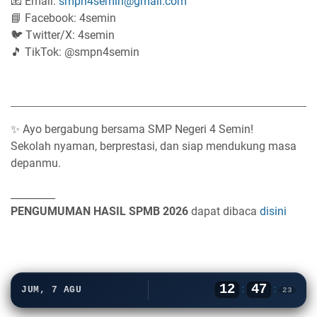
📧 Email:
smpn4semin@gmail.com
📘 Facebook: 4semin
🐦 Twitter/X: 4semin
🎵 TikTok: @smpn4semin
✨ Ayo bergabung bersama SMP Negeri 4 Semin!
Sekolah nyaman, berprestasi, dan siap mendukung masa
depanmu.
_________
PENGUMUMAN HASIL SPMB 2026
dapat dibaca
disini
12
47
:
:
JUM, 7 AGU
23