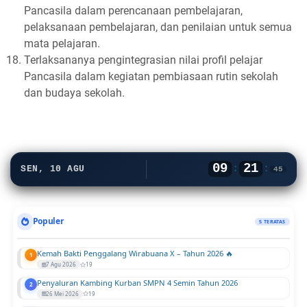
Pancasila dalam perencanaan pembelajaran,
pelaksanaan pembelajaran, dan penilaian untuk semua
mata pelajaran.
Terlaksananya pengintegrasian nilai profil pelajar
Pancasila dalam kegiatan pembiasaan rutin sekolah
dan budaya sekolah.
09
21
:
:
SEN, 10 AGU
45
Populer
5 TERATAS
Kemah Bakti Penggalang Wirabuana X – Tahun 2026 🔥
1
7 Agu 2026
19
Penyaluran Kambing Kurban SMPN 4 Semin Tahun 2026
2
26 Mei 2026
19