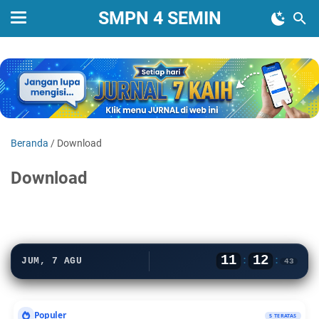
SMPN 4 SEMIN
Beranda
/
Download
Download
11
12
:
:
JUM, 7 AGU
43
Populer
5 TERATAS