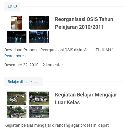
k
LDKS
G
r
Reorganisasi OSIS Tahun
a
Pelajaran 2010/2011
n
t
P
e
Download Proposal Reorganisasi OSIS disini A. TUJUAN 1. …
m
Read more »
R
b
e
Desember 22, 2010
2 komentar
a
o
n
r
g
g
Belajar di luar kelas
u
a
n
n
Kegiatan Belajar Mengajar
a
i
Luar Kelas
n
s
L
a
a
s
b
i
Kegiatan belajar mengajar dirancang agar proses ini dapat
o