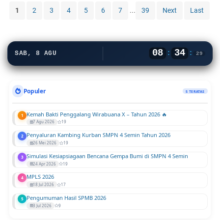
P
T
a
1
2
3
4
5
6
7
...
39
Next
Last
e
a
t
n
h
a
d
u
n
i
n
P
08
34
:
:
d
SAB, 8 AGU
2
29
e
i
0
s
k
1
a
a
0
n
Populer
5 TERATAS
n
t
K
r
Kemah Bakti Penggalang Wirabuana X – Tahun 2026 🔥
e
1
e
7 Agu 2026
19
t
n
Penyaluran Kambing Kurban SMPN 4 Semin Tahun 2026
r
2
R
26 Mei 2026
19
a
a
Simulasi Kesiapsiagaan Bencana Gempa Bumi di SMPN 4 Semin
m
3
m
24 Apr 2026
19
p
a
i
MPLS 2026
4
d
18 Jul 2026
17
l
a
a
Pengumuman Hasil SPMB 2026
5
n
3 Jul 2026
9
n
1