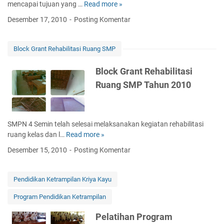
O
mencapai tujuan yang …
Read more »
K
r
S
e
a
Desember 17, 2010
Posting Komentar
I
g
t
S
i
o
T
a
r
Block Grant Rehabilitasi Ruang SMP
a
t
i
h
a
u
Block Grant Rehabilitasi
u
n
m
Ruang SMP Tahun 2010
n
B
I
P
e
P
e
l
A
l
a
T
SMPN 4 Semin telah selesai melaksanakan kegiatan rehabilitasi
a
j
a
ruang kelas dan l…
Read more »
B
j
a
h
l
a
Desember 15, 2010
Posting Komentar
r
u
o
r
M
n
c
a
e
2
k
n
Pendidikan Ketrampilan Kriya Kayu
n
0
G
2
g
1
Program Pendidikan Ketrampilan
r
0
a
0
a
1
j
Pelatihan Program
n
0