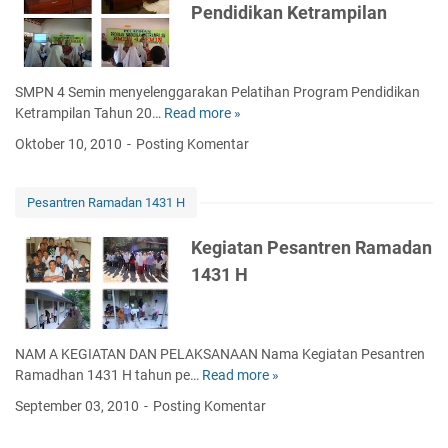
a
Pendidikan Ketrampilan
t
/
r
R
2
L
e
0
u
h
1
a
SMPN 4 Semin menyelenggarakan Pelatihan Program Pendidikan
a
1
r
Ketrampilan Tahun 20…
Read more »
P
b
K
e
i
Oktober 10, 2010
Posting Komentar
e
l
l
l
a
i
a
t
t
Pesantren Ramadan 1431 H
s
i
a
h
s
Kegiatan Pesantren Ramadan
a
i
1431 H
n
R
P
u
r
a
o
n
NAM A KEGIATAN DAN PELAKSANAAN Nama Kegiatan Pesantren
g
g
Ramadhan 1431 H tahun pe…
Read more »
K
r
S
e
September 03, 2010
Posting Komentar
a
M
g
m
P
i