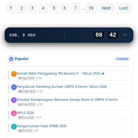
U
1
2
3
4
5
6
7
...
39
Next
Last
N
:
P
O
08
42
:
:
SAB, 8 AGU
17
S
U
j
i
Populer
5 TERATAS
a
n
Kemah Bakti Penggalang Wirabuana X – Tahun 2026 🔥
1
N
7 Agu 2026
19
a
Penyaluran Kambing Kurban SMPN 4 Semin Tahun 2026
2
s
26 Mei 2026
19
i
Simulasi Kesiapsiagaan Bencana Gempa Bumi di SMPN 4 Semin
3
o
24 Apr 2026
19
n
MPLS 2026
4
a
18 Jul 2026
17
l
Pengumuman Hasil SPMB 2026
5
T
3 Jul 2026
9
a