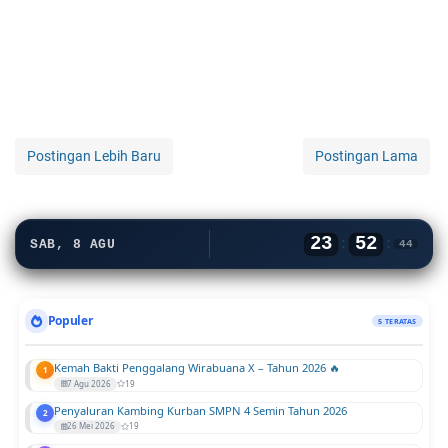
Postingan Lebih Baru
Postingan Lama
23
52
:
:
SAB, 8 AGU
44
Populer
5 TERATAS
Kemah Bakti Penggalang Wirabuana X – Tahun 2026 🔥
1
7 Agu 2026
19
Penyaluran Kambing Kurban SMPN 4 Semin Tahun 2026
2
26 Mei 2026
19