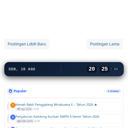
Postingan Lebih Baru
Postingan Lama
20
25
:
:
SEN, 10 AGU
57
Populer
5 TERATAS
Kemah Bakti Penggalang Wirabuana X – Tahun 2026 🔥
1
7 Agu 2026
19
Penyaluran Kambing Kurban SMPN 4 Semin Tahun 2026
2
26 Mei 2026
19