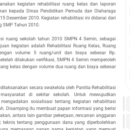
nakan kegiatan rehabilitasi ruang kelas dan laporan
aikan kepada Dinas Pendidikan Pemuda dan Olaharaga
 Desember 2010. Kegiatan rehabilitasi ini didanai dari
ng SMP Tahun 2010.
tasi ruang sekolah tahun 2010 SMPN 4 Semin, sebagai
uan kegiatan adalah Rehabilitasi Ruang Kelas, Ruang
engan volume 5 ruang/unit dan biaya sebesar Rp.
 setelah dilakukan verifikasi, SMPN 4 Semin memperoleh
 ruang kelas dengan volume dua ruang dan biaya sebesar
dilaksanakan secara swakelola oleh Panitia Rehabilitasi
masyarakat di sekitar sekolah. Untuk mewujudkan
engadakan sosialisasi tentang kegiatan rehabilitasi
ah. Disamping itu membuat papan informasi yang berisi
nakan, antara lain gambar pekerjaan, rencanan anggaran
uk teknis tentang penggunaan dana yang diperbolehkan
S juga memasang papan nama kegiatan yang memuat