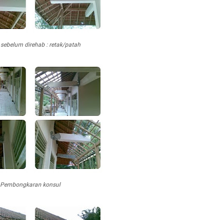
sebelum direhab : retak/patah
Pembongkaran konsul