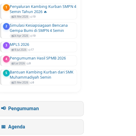
Penyaluran Kambing Kurban SMPN 4
1
Semin Tahun 2026 🔥
26 Mei 2026
19
Simulasi Kesiapsiagaan Bencana
2
Gempa Bumi di SMPN 4 Semin
24 Apr 2026
19
MPLS 2026
3
18 Jul 2026
17
Pengumuman Hasil SPMB 2026
4
3 Jul 2026
9
Bantuan Kambing Kurban dari SMK
5
Muhammadiyah Semin
25 Mei 2026
9
Pengumuman
Agenda