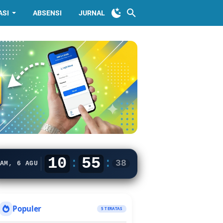
ASI
ABSENSI
JURNAL
10
55
:
:
39
AM, 6 AGU
Populer
5 TERATAS