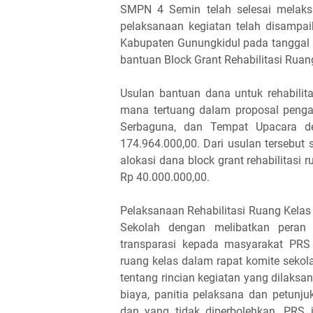
SMPN 4 Semin telah selesai melaksa
pelaksanaan kegiatan telah disamp
Kabupaten Gunungkidul pada tanggal 15
bantuan Block Grant Rehabilitasi Rua
Usulan bantuan dana untuk rehabili
mana tertuang dalam proposal pengaj
Serbaguna, dan Tempat Upacara d
174.964.000,00. Dari usulan tersebut
alokasi dana block grant rehabilitasi
Rp 40.000.000,00.
Pelaksanaan Rehabilitasi Ruang Kelas 
Sekolah dengan melibatkan peran 
transparasi kepada masyarakat PRS m
ruang kelas dalam rapat komite sekol
tentang rincian kegiatan yang dilaksa
biaya, panitia pelaksana dan petunj
dan yang tidak diperbolehkan. PR