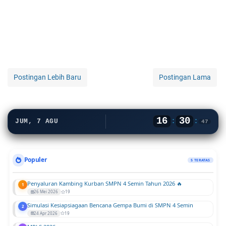
Postingan Lebih Baru
Postingan Lama
16
30
:
:
JUM, 7 AGU
47
Populer
5 TERATAS
Penyaluran Kambing Kurban SMPN 4 Semin Tahun 2026 🔥
1
26 Mei 2026
19
Simulasi Kesiapsiagaan Bencana Gempa Bumi di SMPN 4 Semin
2
24 Apr 2026
19