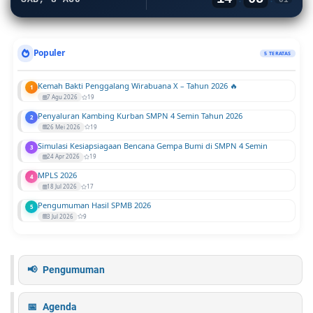
Populer
5 TERATAS
Kemah Bakti Penggalang Wirabuana X – Tahun 2026 🔥
1
7 Agu 2026
19
Penyaluran Kambing Kurban SMPN 4 Semin Tahun 2026
2
26 Mei 2026
19
Simulasi Kesiapsiagaan Bencana Gempa Bumi di SMPN 4 Semin
3
24 Apr 2026
19
MPLS 2026
4
18 Jul 2026
17
Pengumuman Hasil SPMB 2026
5
3 Jul 2026
9
Pengumuman
Agenda