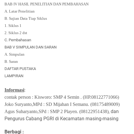
BAB IV
HASIL PENELITIAN DAN PEMBAHASAN
A.
Latar Penelitian
B.
Sajian Data Tiap Siklus
1.
Siklus 1
2.
Siklus 2 dst
C. Pembahasan
BAB V SIMPULAN DAN SARAN
A.
Simpulan
B.
Saran
DAFTAR PUSTAKA
LAMPIRAN
Informasi
:
contak person : Kisworo: SMP 4 Semin . (HP.08122771066)
Joko Suryanto,MPd : SD Mijahan I Semanu. (08175489009)
, dan
Agus Suharyanto,SPd : SMP 2 Playen. (08122951438)
Pengurus Cabang PGRI di Kecamatan masing-masing
Berbagi :