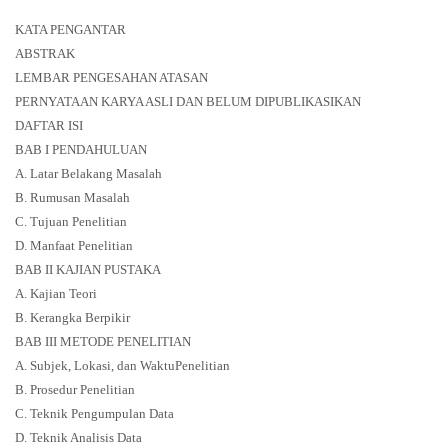
KATA PENGANTAR
ABSTRAK
LEMBAR PENGESAHAN ATASAN
PERNYATAAN KARYA ASLI DAN BELUM DIPUBLIKASIKAN
DAFTAR ISI
BAB I PENDAHULUAN
A. Latar Belakang
Masalah
B. Rumusan Masalah
C. Tujuan Penelitian
D. Manfaat Penelitian
BAB II KAJIAN PUSTAKA
A. Kajian Teori
B
.
Kerangka Berpikir
BAB III METODE PENELITIAN
A
.
Sub
j
ek,
Lokasi
, dan
WaktuPenelitian
B. Prosedur Penelitian
C
. Teknik Pengumpulan Data
D
. Teknik Analisis Data