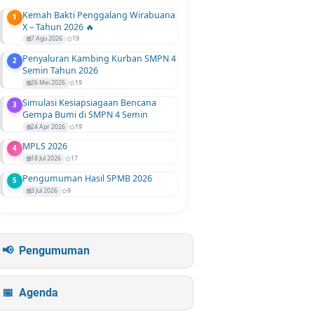
Kemah Bakti Penggalang Wirabuana
1
X – Tahun 2026 🔥
7 Agu 2026
19
Penyaluran Kambing Kurban SMPN 4
2
Semin Tahun 2026
26 Mei 2026
19
Simulasi Kesiapsiagaan Bencana
3
Gempa Bumi di SMPN 4 Semin
24 Apr 2026
19
MPLS 2026
4
18 Jul 2026
17
Pengumuman Hasil SPMB 2026
5
3 Jul 2026
9
Pengumuman
Agenda