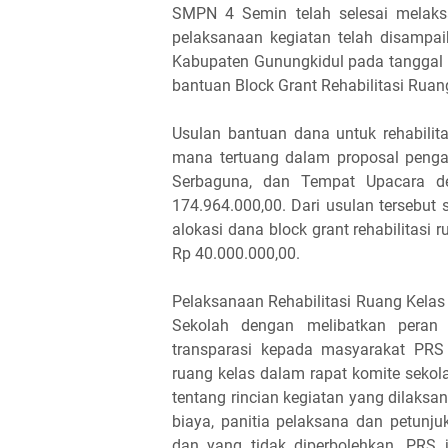
SMPN 4 Semin telah selesai melaksa
pelaksanaan kegiatan telah disamp
Kabupaten Gunungkidul pada tanggal 15
bantuan Block Grant Rehabilitasi Rua
Usulan bantuan dana untuk rehabili
mana tertuang dalam proposal pengaj
Serbaguna, dan Tempat Upacara d
174.964.000,00. Dari usulan tersebut
alokasi dana block grant rehabilitasi
Rp 40.000.000,00.
Pelaksanaan Rehabilitasi Ruang Kelas 
Sekolah dengan melibatkan peran 
transparasi kepada masyarakat PRS m
ruang kelas dalam rapat komite sekol
tentang rincian kegiatan yang dilaksa
biaya, panitia pelaksana dan petunj
dan yang tidak diperbolehkan. PR