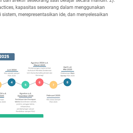
si dan afektif seseorang saat belajar secara mandiri. 2).
practices, kapasitas seseorang dalam menggunakan
i sistem, merepresentasikan ide, dan menyelesaikan