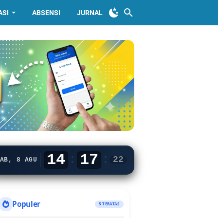
ASI
ABSENSI
JURNAL
14
17
:
:
23
AB, 8 AGU
Populer
5 TERATAS