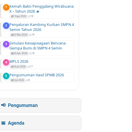
Kemah Bakti Penggalang Wirabuana
1
X – Tahun 2026 🔥
7 Agu 2026
19
Penyaluran Kambing Kurban SMPN 4
2
Semin Tahun 2026
26 Mei 2026
19
Simulasi Kesiapsiagaan Bencana
3
Gempa Bumi di SMPN 4 Semin
24 Apr 2026
19
MPLS 2026
4
18 Jul 2026
17
Pengumuman Hasil SPMB 2026
5
3 Jul 2026
9
Pengumuman
Agenda