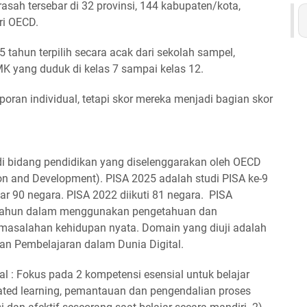
rasah tersebar di 32 provinsi, 144 kabupaten/kota,
ri OECD.
5 tahun terpilih secara acak dari sekolah sampel,
K yang duduk di kelas 7 sampai kelas 12.
aporan individual, tetapi skor mereka menjadi bagian skor
 di bidang pendidikan yang diselenggarakan oleh OECD
on and Development). PISA 2025 adalah studi PISA ke-9
tar 90 negara. PISA 2022 diikuti 81 negara. PISA
tahun dalam menggunakan pengetahuan dan
asalahan kehidupan nyata. Domain yang diuji adalah
dan Pembelajaran dalam Dunia Digital.
l : Fokus pada 2 kompetensi esensial untuk belajar
lated learning, pemantauan dan pengendalian proses