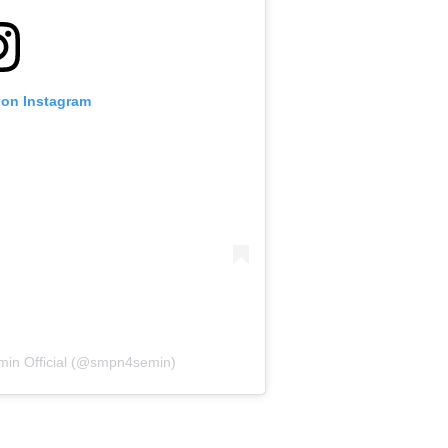
 on Instagram
min Official (@smpn4semin)