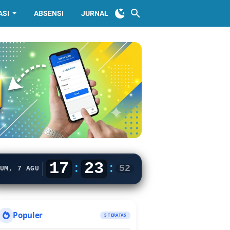
ASI
ABSENSI
JURNAL
17
23
:
:
53
UM, 7 AGU
Populer
5 TERATAS