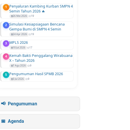
Penyaluran Kambing Kurban SMPN 4
1
Semin Tahun 2026 🔥
26 Mei 2026
19
Simulasi Kesiapsiagaan Bencana
2
Gempa Bumi di SMPN 4 Semin
24 Apr 2026
19
MPLS 2026
3
18 Jul 2026
17
Kemah Bakti Penggalang Wirabuana
4
X – Tahun 2026
7 Agu 2026
9
Pengumuman Hasil SPMB 2026
5
3 Jul 2026
9
Pengumuman
Agenda