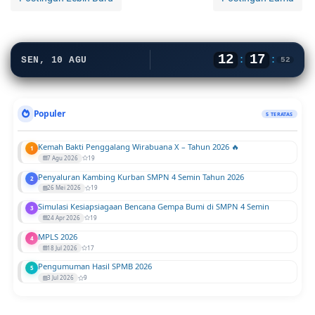
12
17
:
:
SEN, 10 AGU
52
Populer
5 TERATAS
Kemah Bakti Penggalang Wirabuana X – Tahun 2026 🔥
1
7 Agu 2026
19
Penyaluran Kambing Kurban SMPN 4 Semin Tahun 2026
2
26 Mei 2026
19
Simulasi Kesiapsiagaan Bencana Gempa Bumi di SMPN 4 Semin
3
24 Apr 2026
19
MPLS 2026
4
18 Jul 2026
17
Pengumuman Hasil SPMB 2026
5
3 Jul 2026
9