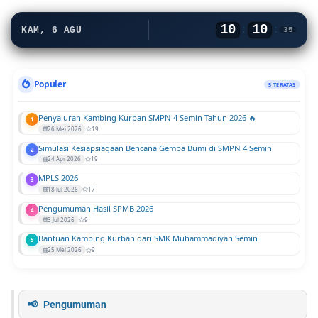
10
10
:
:
KAM, 6 AGU
35
Populer
5 TERATAS
Penyaluran Kambing Kurban SMPN 4 Semin Tahun 2026 🔥
1
26 Mei 2026
19
Simulasi Kesiapsiagaan Bencana Gempa Bumi di SMPN 4 Semin
2
24 Apr 2026
19
MPLS 2026
3
18 Jul 2026
17
Pengumuman Hasil SPMB 2026
4
3 Jul 2026
9
Bantuan Kambing Kurban dari SMK Muhammadiyah Semin
5
25 Mei 2026
9
Pengumuman