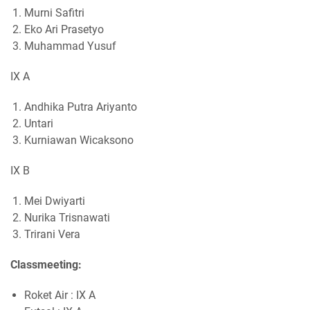
Murni Safitri
Eko Ari Prasetyo
Muhammad Yusuf
IX A
Andhika Putra Ariyanto
Untari
Kurniawan Wicaksono
IX B
Mei Dwiyarti
Nurika Trisnawati
Trirani Vera
Classmeeting:
Roket Air : IX A