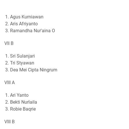
Agus Kurniawan
Aris Afriyanto
Ramandha Nur'aina O
VII B
Sri Sulanjari
Tri Styawan
Dea Mei Cipta Ningrum
VIII A
Ari Yanto
Bekti Nurlaila
Robie Baqrie
VIII B