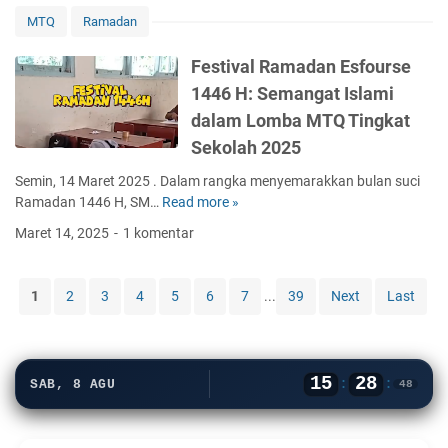
n
MTQ
Ramadan
t
r
Festival Ramadan Esfourse
e
1446 H: Semangat Islami
n
dalam Lomba MTQ Tingkat
R
a
Sekolah 2025
m
Semin, 14 Maret 2025 . Dalam rangka menyemarakkan bulan suci
a
Ramadan 1446 H, SM…
Read more »
F
d
e
a
Maret 14, 2025
1 komentar
s
n
t
1
i
4
1
2
3
4
5
6
7
...
39
Next
Last
v
4
a
6
l
H
R
S
15
28
:
:
SAB, 8 AGU
48
a
M
m
P
a
N