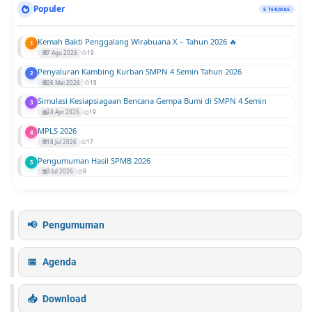
d
4
Populer
5 TERATAS
a
S
n
e
Kemah Bakti Penggalang Wirabuana X – Tahun 2026 🔥
1
E
m
7 Agu 2026
19
s
i
Penyaluran Kambing Kurban SMPN 4 Semin Tahun 2026
2
f
n
26 Mei 2026
19
o
:
Simulasi Kesiapsiagaan Bencana Gempa Bumi di SMPN 4 Semin
3
u
M
24 Apr 2026
19
r
e
MPLS 2026
4
s
n
18 Jul 2026
17
e
g
Pengumuman Hasil SPMB 2026
5
1
u
3 Jul 2026
9
4
a
4
t
6
k
Pengumuman
H
a
:
n
S
I
Agenda
e
m
m
a
a
Download
n