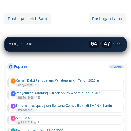
Postingan Lebih Baru
Postingan Lama
04
47
:
:
MIN, 9 AGU
34
Populer
5 TERATAS
Kemah Bakti Penggalang Wirabuana X – Tahun 2026 🔥
1
7 Agu 2026
19
Penyaluran Kambing Kurban SMPN 4 Semin Tahun 2026
2
26 Mei 2026
19
Simulasi Kesiapsiagaan Bencana Gempa Bumi di SMPN 4 Semin
3
24 Apr 2026
19
MPLS 2026
4
18 Jul 2026
17
Pengumuman Hasil SPMB 2026
5