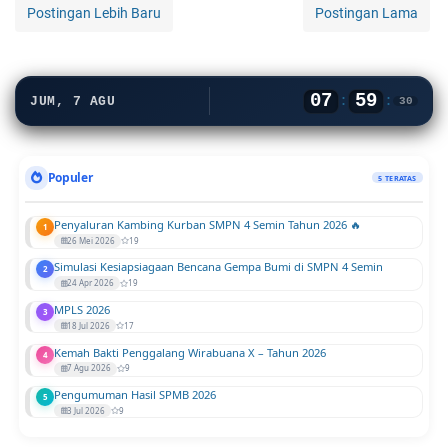
Postingan Lebih Baru
Postingan Lama
07
59
:
:
JUM, 7 AGU
31
Populer
5 TERATAS
Penyaluran Kambing Kurban SMPN 4 Semin Tahun 2026 🔥
1
26 Mei 2026
19
Simulasi Kesiapsiagaan Bencana Gempa Bumi di SMPN 4 Semin
2
24 Apr 2026
19
MPLS 2026
3
18 Jul 2026
17
Kemah Bakti Penggalang Wirabuana X – Tahun 2026
4
7 Agu 2026
9
Pengumuman Hasil SPMB 2026
5
3 Jul 2026
9