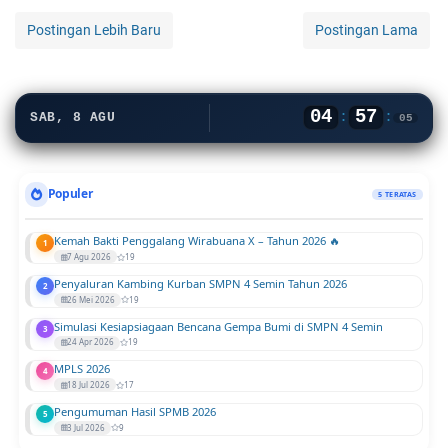
Postingan Lebih Baru
Postingan Lama
04
57
:
:
SAB, 8 AGU
06
Populer
5 TERATAS
Kemah Bakti Penggalang Wirabuana X – Tahun 2026 🔥
1
7 Agu 2026
19
Penyaluran Kambing Kurban SMPN 4 Semin Tahun 2026
2
26 Mei 2026
19
Simulasi Kesiapsiagaan Bencana Gempa Bumi di SMPN 4 Semin
3
24 Apr 2026
19
MPLS 2026
4
18 Jul 2026
17
Pengumuman Hasil SPMB 2026
5
3 Jul 2026
9