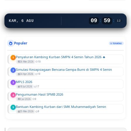
09
59
:
:
KAM, 6 AGU
13
Populer
5 TERATAS
Penyaluran Kambing Kurban SMPN 4 Semin Tahun 2026 🔥
1
26 Mei 2026
19
Simulasi Kesiapsiagaan Bencana Gempa Bumi di SMPN 4 Semin
2
24 Apr 2026
19
MPLS 2026
3
18 Jul 2026
17
Pengumuman Hasil SPMB 2026
4
3 Jul 2026
9
Bantuan Kambing Kurban dari SMK Muhammadiyah Semin
5
25 Mei 2026
9