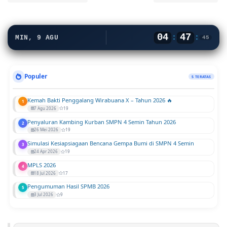
04
47
:
:
MIN, 9 AGU
46
Populer
5 TERATAS
Kemah Bakti Penggalang Wirabuana X – Tahun 2026 🔥
1
7 Agu 2026
19
Penyaluran Kambing Kurban SMPN 4 Semin Tahun 2026
2
26 Mei 2026
19
Simulasi Kesiapsiagaan Bencana Gempa Bumi di SMPN 4 Semin
3
24 Apr 2026
19
MPLS 2026
4
18 Jul 2026
17
Pengumuman Hasil SPMB 2026
5
3 Jul 2026
9