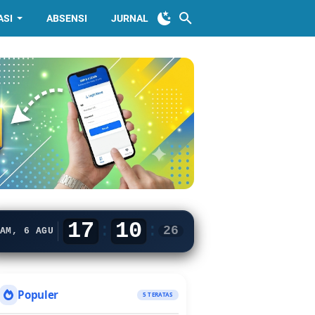
ASI
ABSENSI
JURNAL
17
10
:
:
27
AM, 6 AGU
Populer
5 TERATAS