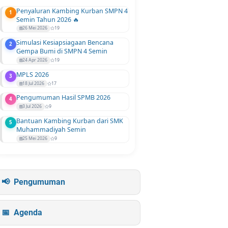
Penyaluran Kambing Kurban SMPN 4
1
Semin Tahun 2026 🔥
26 Mei 2026
19
Simulasi Kesiapsiagaan Bencana
2
Gempa Bumi di SMPN 4 Semin
24 Apr 2026
19
MPLS 2026
3
18 Jul 2026
17
Pengumuman Hasil SPMB 2026
4
3 Jul 2026
9
Bantuan Kambing Kurban dari SMK
5
Muhammadiyah Semin
25 Mei 2026
9
Pengumuman
Agenda