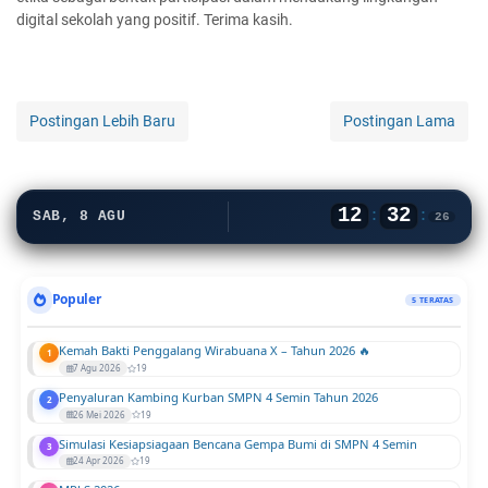
digital sekolah yang positif. Terima kasih.
Postingan Lebih Baru
Postingan Lama
12
32
:
:
SAB, 8 AGU
27
Populer
5 TERATAS
Kemah Bakti Penggalang Wirabuana X – Tahun 2026 🔥
1
7 Agu 2026
19
Penyaluran Kambing Kurban SMPN 4 Semin Tahun 2026
2
26 Mei 2026
19
Simulasi Kesiapsiagaan Bencana Gempa Bumi di SMPN 4 Semin
3
24 Apr 2026
19