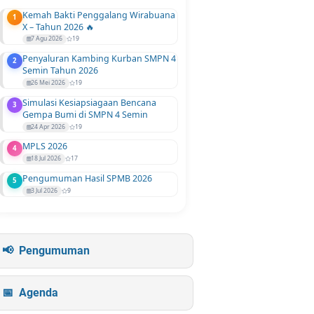
Kemah Bakti Penggalang Wirabuana
1
X – Tahun 2026 🔥
7 Agu 2026
19
Penyaluran Kambing Kurban SMPN 4
2
Semin Tahun 2026
26 Mei 2026
19
Simulasi Kesiapsiagaan Bencana
3
Gempa Bumi di SMPN 4 Semin
24 Apr 2026
19
MPLS 2026
4
18 Jul 2026
17
Pengumuman Hasil SPMB 2026
5
3 Jul 2026
9
Pengumuman
Agenda