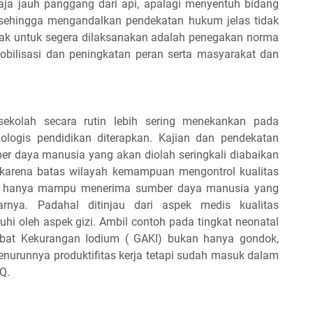
saja jauh panggang dari api, apalagi menyentuh bidang
l, sehingga mengandalkan pendekatan hukum jelas tidak
sak untuk segera dilaksanakan adalah penegakan norma
obilisasi dan peningkatan peran serta masyarakat dan
sekolah secara rutin lebih sering menekankan pada
ologis pendidikan diterapkan. Kajian dan pendekatan
ber daya manusia yang akan diolah seringkali diabaikan
ar karena batas wilayah kemampuan mengontrol kualitas
ah hanya mampu menerima sumber daya manusia yang
rnya. Padahal ditinjau dari aspek medis kualitas
i oleh aspek gizi. Ambil contoh pada tingkat neonatal
bat Kekurangan Iodium ( GAKI) bukan hanya gondok,
nurunnya produktifitas kerja tetapi sudah masuk dalam
Q.