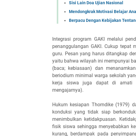
Sisi Lain Doa Ujian Nasional
Mendongkrak Motivasi Belajar An
Berpacu Dengan Kebijakan Tentan
Integrasi program GAKI melalui pend
penanggulangan GAKI. Cukup tepat 
guru. Pesan yang harus ditangkap de
yaitu bahwa wilayah ini mempunyai bas
(baca; kebiasaan) dan menanamka
beriodium minimal warga sekolah yang
kerja siswa juga dapat di amati d
mengajarnya).
Hukum kesiapan Thorndike (1979) da
konduksi yang tidak siap berkonduk
menimbulkan ketidakpuasan. Ketida
fisik siswa sehingga menyebabkan ke
kurang, berdampak pada penyimpangan