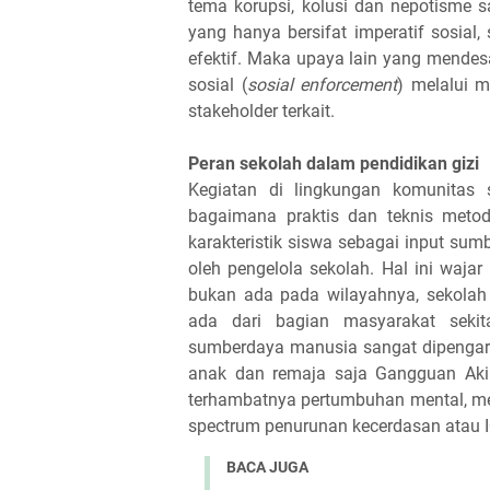
tema korupsi, kolusi dan nepotisme 
yang hanya bersifat imperatif sosia
efektif. Maka upaya lain yang mende
sosial (
sosial enforcement
) melalui m
stakeholder terkait.
Peran sekolah dalam pendidikan gizi
Kegiatan di lingkungan komunitas 
bagaimana praktis dan teknis metod
karakteristik siswa sebagai input sum
oleh pengelola sekolah. Hal ini waj
bukan ada pada wilayahnya, sekol
ada dari bagian masyarakat sekita
sumberdaya manusia sangat dipengaruh
anak dan remaja saja Gangguan Aki
terhambatnya pertumbuhan mental, me
spectrum penurunan kecerdasan atau I
BACA JUGA