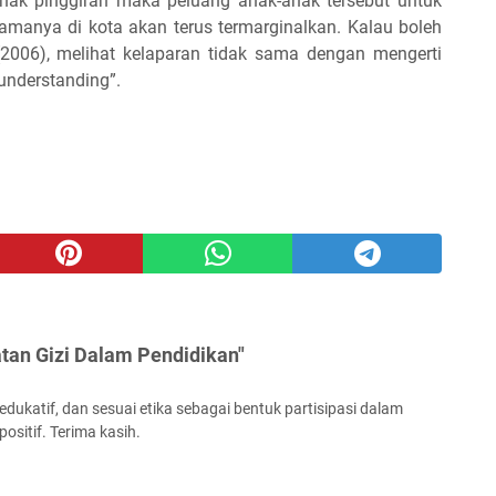
nak pinggiran maka peluang anak-anak tersebut untuk
samanya di kota akan terus termarginalkan. Kalau boleh
2006), melihat kelaparan tidak sama dengan mengerti
 understanding”.
tan Gizi Dalam Pendidikan"
ukatif, dan sesuai etika sebagai bentuk partisipasi dalam
ositif. Terima kasih.