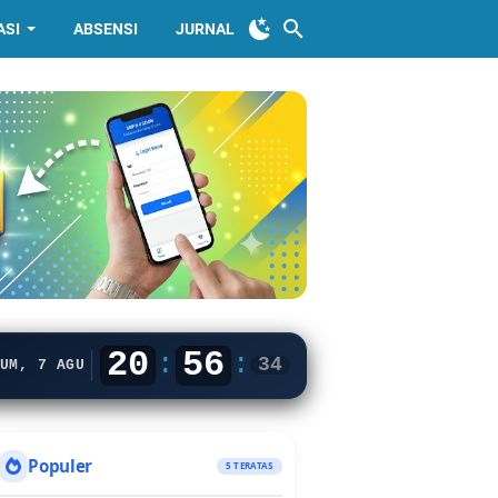
ASI
ABSENSI
JURNAL
20
56
:
:
35
UM, 7 AGU
Populer
5 TERATAS