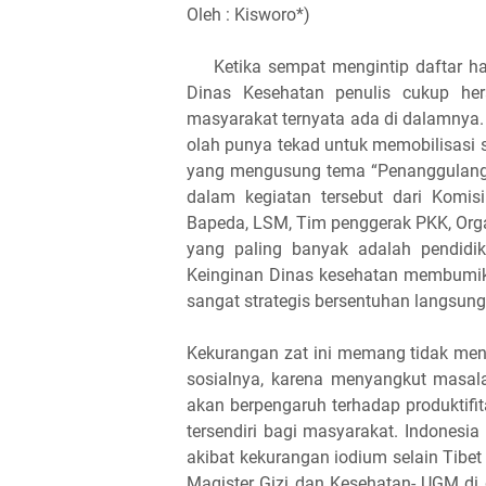
Oleh : Kisworo*)
Ketika sempat mengintip daftar had
Dinas Kesehatan penulis cukup her
masyarakat ternyata ada di dalamnya.
olah punya tekad untuk memobilisasi
yang mengusung tema “Penanggulanga
dalam kegiatan tersebut dari Komis
Bapeda, LSM, Tim penggerak PKK, Org
yang paling banyak adalah pendidi
Keinginan Dinas kesehatan membumikan
sangat strategis bersentuhan langsung
Kekurangan zat ini memang tidak men
sosialnya, karena menyangkut masala
akan berpengaruh terhadap produktifi
tersendiri bagi masyarakat. Indones
akibat kekurangan iodium selain Tibet 
Magister Gizi dan Kesehatan- UGM di