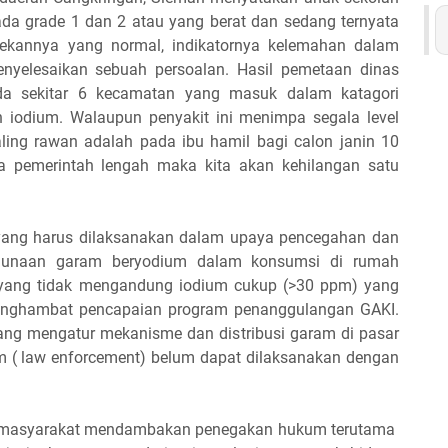
a grade 1 dan 2 atau yang berat dan sedang ternyata
-rekannya yang normal, indikatornya kelemahan dalam
nyelesaikan sebuah persoalan. Hasil pemetaan dinas
ada sekitar 6 kecamatan yang masuk dalam katagori
 iodium. Walaupun penyakit ini menimpa segala level
aling rawan adalah pada ibu hamil bagi calon janin 10
a pemerintah lengah maka kita akan kehilangan satu
g yang harus dilaksanakan dalam upaya pencegahan dan
gunaan garam beryodium dalam konsumsi di rumah
yang tidak mengandung iodium cukup (>30 ppm) yang
penghambat pencapaian program penanggulangan GAKI.
 yang mengatur mekanisme dan distribusi garam di pasar
 ( law enforcement) belum dapat dilaksanakan dengan
sue masyarakat mendambakan penegakan hukum terutama