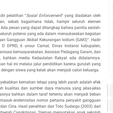
ir pelatihan “
Sosial Enforcement
” yang diadakan oleh
an, sebab bagaimana tidak, hampir seluruh elemen
 Ada pesan yang dapat ditangkap bahwa panitia seolah-
 seluruh potensi yang ada dalam mensukseskan kegiatan
n Gangguan Akibat Kekurangan Iodium (GAKI)“. Hadir
i D DPRD, 6 unsur Camat, Dinas Instansi kabupaten,
anisasi kemasyarakatan, Asosiasi Pedagang Garam, dan
k, bahkan media Kedaulatan Rakyat ada didalamnya.
 hal ini melalui jalur pendidikan karena gurulah yang
 dengan siswa yang kelak akan menjadi calon keluarga.
yebabkan kematian tetapi yang lebih parah adalah efek
h kualitas dan sumber daya manusia yang jelas-jelas
tasnya bahkan dalam taraf tertentu akan menjadi beban
ia masuk endemisitas nomor pertama penyakit gangguan
dan Cina. Hasil penelitian dari Toto Sudargo (2003) dari
 daerah Cangkringan, Sleman menyatakan anak sekolah