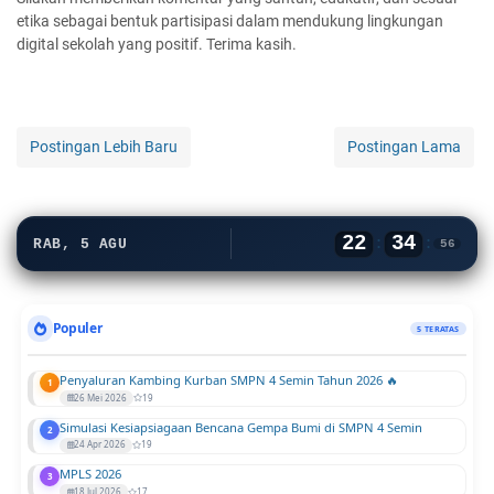
etika sebagai bentuk partisipasi dalam mendukung lingkungan
digital sekolah yang positif. Terima kasih.
Postingan Lebih Baru
Postingan Lama
22
34
:
:
RAB, 5 AGU
56
Populer
5 TERATAS
Penyaluran Kambing Kurban SMPN 4 Semin Tahun 2026 🔥
1
26 Mei 2026
19
Simulasi Kesiapsiagaan Bencana Gempa Bumi di SMPN 4 Semin
2
24 Apr 2026
19
MPLS 2026
3
18 Jul 2026
17