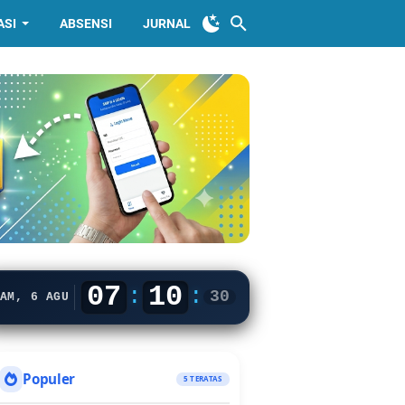
ASI
ABSENSI
JURNAL
07
10
:
:
30
AM, 6 AGU
Populer
5 TERATAS