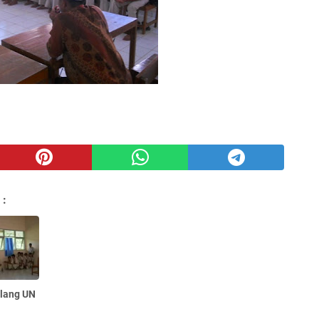
 :
lang UN