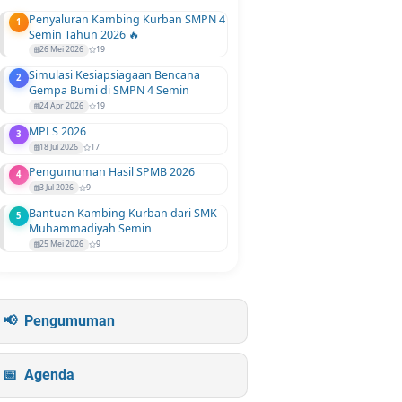
Penyaluran Kambing Kurban SMPN 4
1
Semin Tahun 2026 🔥
26 Mei 2026
19
Simulasi Kesiapsiagaan Bencana
2
Gempa Bumi di SMPN 4 Semin
24 Apr 2026
19
MPLS 2026
3
18 Jul 2026
17
Pengumuman Hasil SPMB 2026
4
3 Jul 2026
9
Bantuan Kambing Kurban dari SMK
5
Muhammadiyah Semin
25 Mei 2026
9
Pengumuman
Agenda