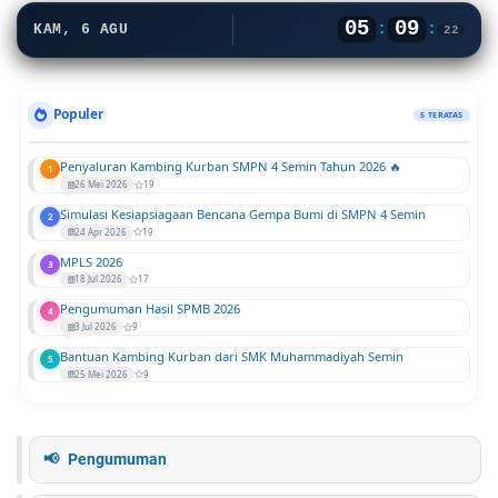
05
09
:
:
KAM, 6 AGU
23
Populer
5 TERATAS
Penyaluran Kambing Kurban SMPN 4 Semin Tahun 2026 🔥
1
26 Mei 2026
19
Simulasi Kesiapsiagaan Bencana Gempa Bumi di SMPN 4 Semin
2
24 Apr 2026
19
MPLS 2026
3
18 Jul 2026
17
Pengumuman Hasil SPMB 2026
4
3 Jul 2026
9
Bantuan Kambing Kurban dari SMK Muhammadiyah Semin
5
25 Mei 2026
9
Pengumuman